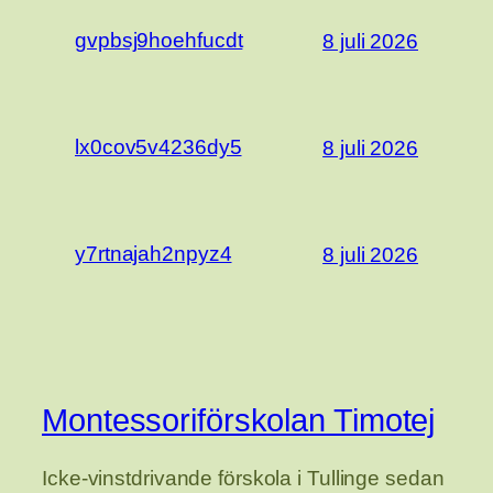
gvpbsj9hoehfucdt
8 juli 2026
lx0cov5v4236dy5
8 juli 2026
y7rtnajah2npyz4
8 juli 2026
Montessoriförskolan Timotej
Icke-vinstdrivande förskola i Tullinge sedan