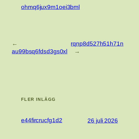
ohmq6jux9m1oei3bml
←
rqnp8d527h51h71n
au99bsq6fdsd3gs0xl
→
FLER INLÄGG
e44fircrucfg1d2
26 juli 2026