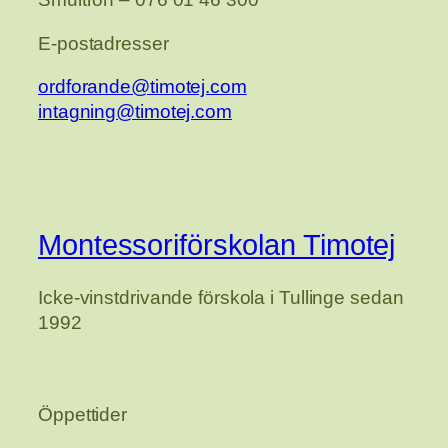
E-postadresser
ordforande@timotej.com
intagning@timotej.com
Montessoriförskolan Timotej
Icke-vinstdrivande förskola i Tullinge sedan
1992
Öppettider