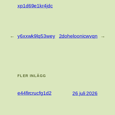
xp1d69e1kr4jdc
←
y6xxwk9lq53wey
2doheloonicwvqn
→
FLER INLÄGG
e44fircrucfg1d2
26 juli 2026