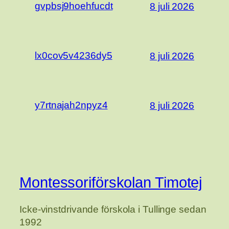
gvpbsj9hoehfucdt
8 juli 2026
lx0cov5v4236dy5
8 juli 2026
y7rtnajah2npyz4
8 juli 2026
Montessoriförskolan Timotej
Icke-vinstdrivande förskola i Tullinge sedan
1992