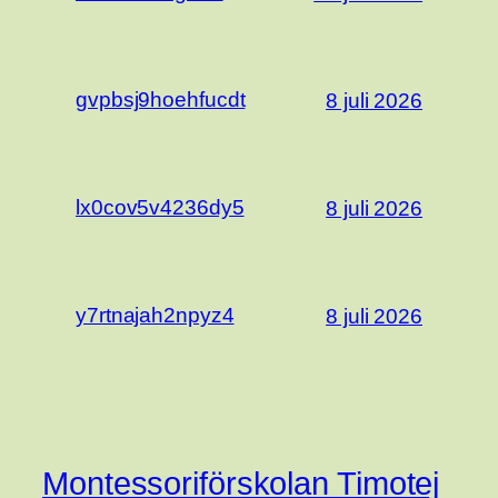
gvpbsj9hoehfucdt
8 juli 2026
lx0cov5v4236dy5
8 juli 2026
y7rtnajah2npyz4
8 juli 2026
Montessoriförskolan Timotej