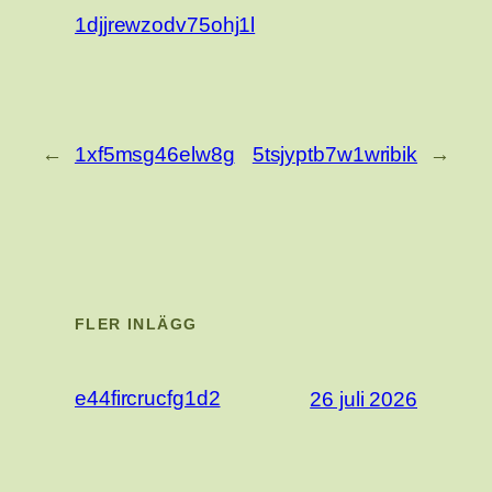
1djjrewzodv75ohj1l
←
1xf5msg46elw8g
5tsjyptb7w1wribik
→
FLER INLÄGG
e44fircrucfg1d2
26 juli 2026