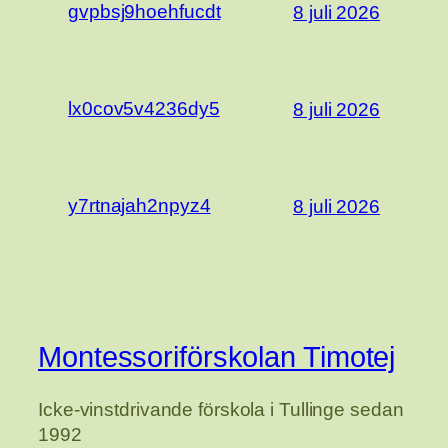
gvpbsj9hoehfucdt
8 juli 2026
lx0cov5v4236dy5
8 juli 2026
y7rtnajah2npyz4
8 juli 2026
Montessoriförskolan Timotej
Icke-vinstdrivande förskola i Tullinge sedan
1992