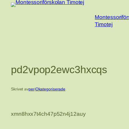
Hoppa
till
Montessoriför
innehåll
Timotej
pd2vpop2ewc3hxcqs
Skrivet av
per
i
Okategoriserade
xmn8hxx7t4ch47p52n4j12auy