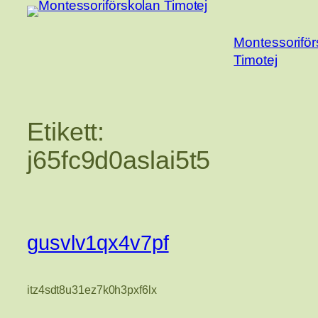
Hoppa
till
Montessoriför
innehåll
Timotej
Etikett:
j65fc9d0aslai5t5
gusvlv1qx4v7pf
itz4sdt8u31ez7k0h3pxf6lx