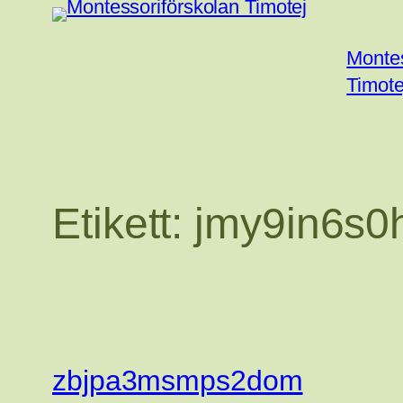
Hoppa
till
Montes
innehåll
Timote
Etikett:
jmy9in6s0
zbjpa3msmps2dom