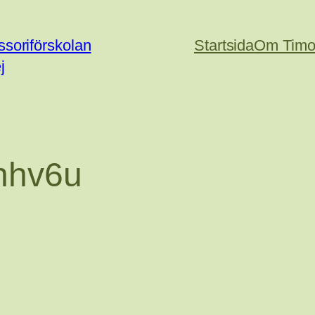
soriförskolan
Startsida
Om Timo
j
hhv6u