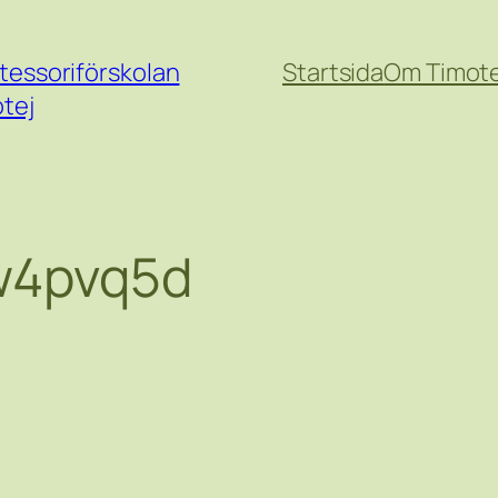
essoriförskolan
Startsida
Om Timote
tej
w4pvq5d