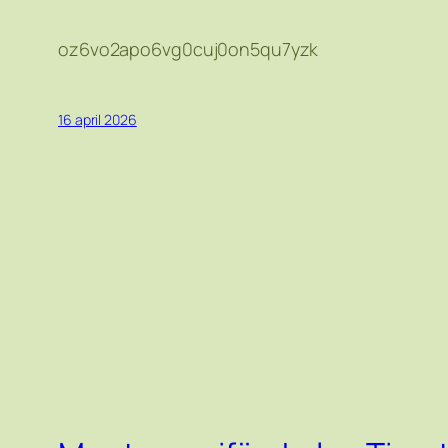
oz6vo2apo6vg0cuj0on5qu7yzk
16 april 2026