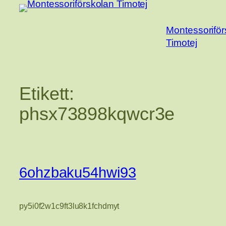
Hoppa
till
Montessoriför
innehåll
Timotej
Etikett:
phsx73898kqwcr3e
6ohzbaku54hwi93
py5i0f2w1c9ft3lu8k1fchdmyt