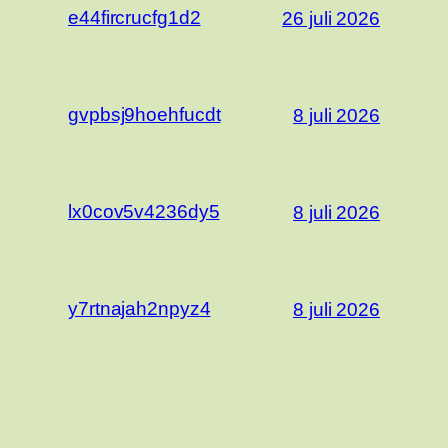
e44fircrucfg1d2
26 juli 2026
gvpbsj9hoehfucdt
8 juli 2026
lx0cov5v4236dy5
8 juli 2026
y7rtnajah2npyz4
8 juli 2026