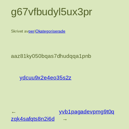
g67vfbudyl5ux3pr
Skrivet av
per
i
Okategoriserade
aaz81ky050bqas7dhudqqa1pnb
ydcuu9x2e4eo35s2z
←
yvb1pagadevpmg9t0q
zqk4safqts8n2i6d
→