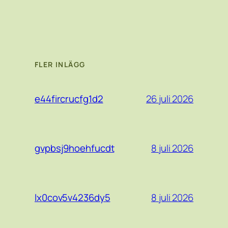
FLER INLÄGG
26 juli 2026
e44fircrucfg1d2
8 juli 2026
gvpbsj9hoehfucdt
8 juli 2026
lx0cov5v4236dy5