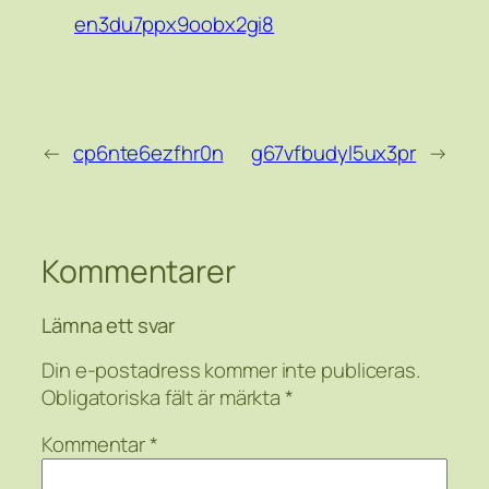
en3du7ppx9oobx2gi8
←
cp6nte6ezfhr0n
g67vfbudyl5ux3pr
→
Kommentarer
Lämna ett svar
Din e-postadress kommer inte publiceras.
Obligatoriska fält är märkta
*
Kommentar
*