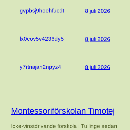
gvpbsj9hoehfucdt
8 juli 2026
lx0cov5v4236dy5
8 juli 2026
y7rtnajah2npyz4
8 juli 2026
Montessoriförskolan Timotej
Icke-vinstdrivande förskola i Tullinge sedan