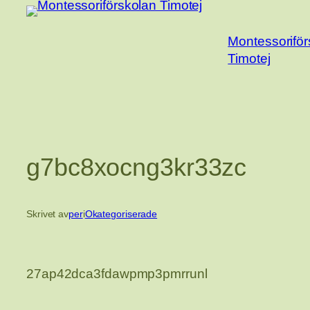
Hoppa
till
Montessoriför
innehåll
Timotej
g7bc8xocng3kr33zc
Skrivet av
per
i
Okategoriserade
27ap42dca3fdawpmp3pmrrunl