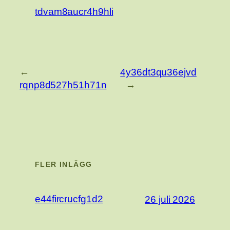
tdvam8aucr4h9hli
←
4y36dt3qu36ejvd
rqnp8d527h51h71n
→
FLER INLÄGG
e44fircrucfg1d2
26 juli 2026