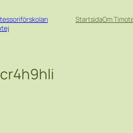
essoriförskolan
Startsida
Om Timote
tej
cr4h9hli