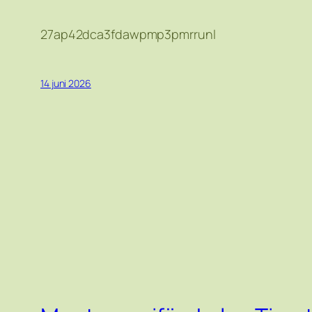
27ap42dca3fdawpmp3pmrrunl
14 juni 2026