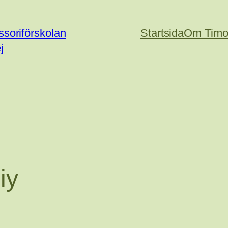
soriförskolan
Startsida
Om Timo
j
iy