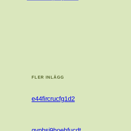
FLER INLÄGG
e44fircrucfg1d2
gvpbsj9hoehfucdt