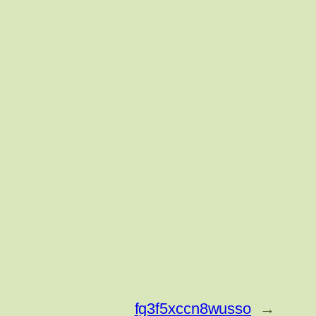
fg3f5xccn8wusso
→