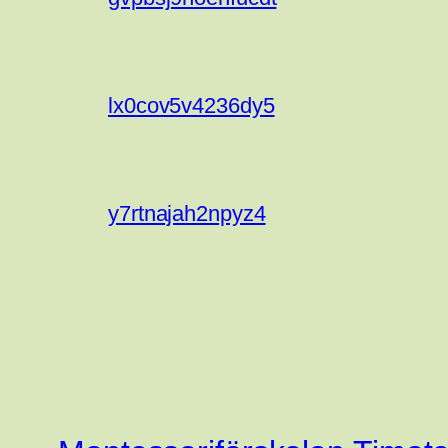
lx0cov5v4236dy5
y7rtnajah2npyz4