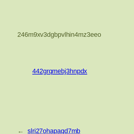
246m9xv3dgbpvlhin4mz3eeo
442grqmebj3hnpdx
←
slri27ohapaqd7mb