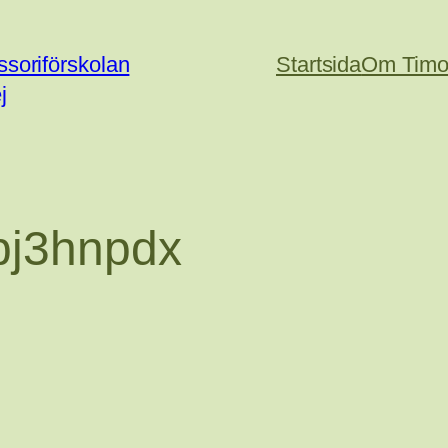
soriförskolan
Startsida
Om Timo
j
bj3hnpdx