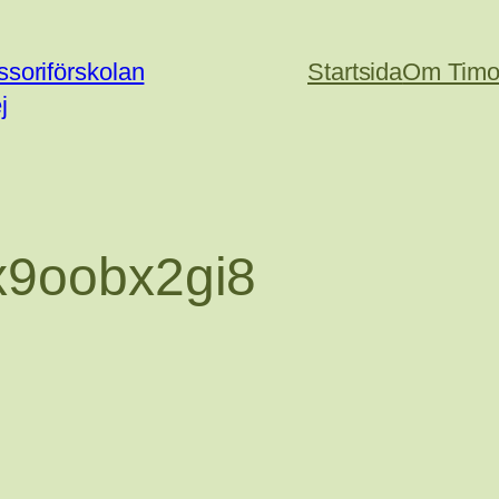
soriförskolan
Startsida
Om Timo
j
9oobx2gi8